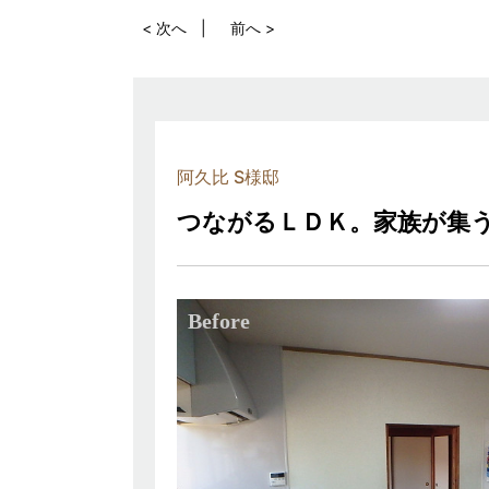
< 次へ
前へ >
阿久比 S様邸
つながるＬＤＫ。家族が集