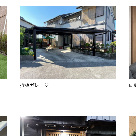
折板ガレージ
両