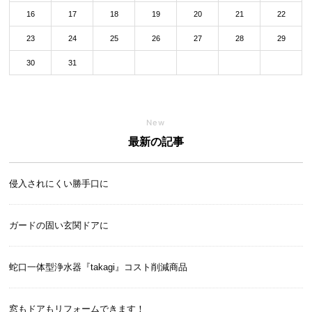
16
17
18
19
20
21
22
23
24
25
26
27
28
29
30
31
New
最新の記事
侵入されにくい勝手口に
ガードの固い玄関ドアに
蛇口一体型浄水器『takagi』コスト削減商品
窓もドアもリフォームできます！