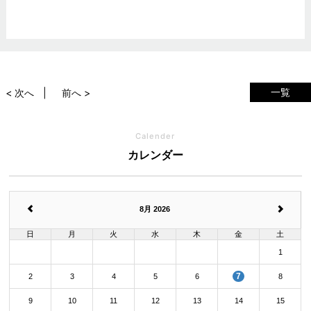
一覧
< 次へ
前へ >
Calender
カレンダー
8月 2026
日
月
火
水
木
金
土
1
7
2
3
4
5
6
8
9
10
11
12
13
14
15