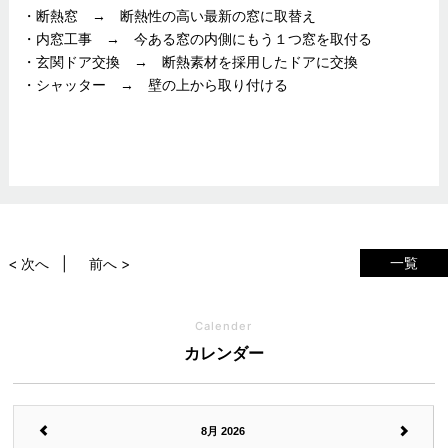
・断熱窓 → 断熱性の高い最新の窓に取替え
・内窓工事 → 今ある窓の内側にもう１つ窓を取付る
・玄関ドア交換 → 断熱素材を採用したドアに交換
・シャッター → 壁の上から取り付ける
一覧
< 次へ
前へ >
Calender
カレンダー
8月 2026